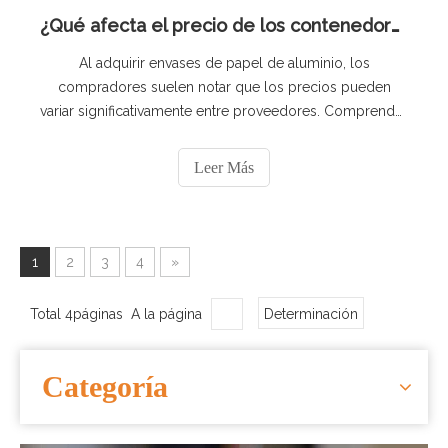
¿Qué afecta el precio de los contenedores de papel de aluminio?
Al adquirir envases de papel de aluminio, los
compradores suelen notar que los precios pueden
variar significativamente entre proveedores. Comprender
la estructura de costos detrás de las bandejas de papel
de aluminio ayuda a los importadores, distribuidores y
Leer Más
proveedores de catering a tomar decisiones de compra
informadas. En este artículo, explicamos los principales
1
2
3
4
»
Total 4páginas A la página
Determinación
Categoría