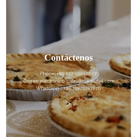
Contáctenos
Phone: +86 022-59616927
Correo electrónico: sales@staralufoil.com
Whatsapp：+86 15802287876
>