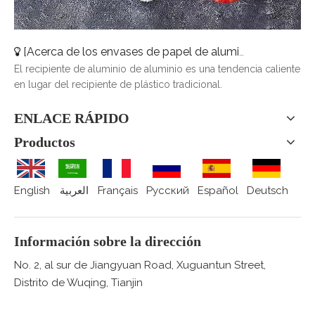
[
Acerca de los envases de papel de aluminio
]
Recipiente
El recipiente de aluminio de aluminio es una tendencia caliente
en lugar del recipiente de plástico tradicional.
ENLACE RÁPIDO
Productos
English
العربية
Français
Pусский
Español
Deutsch
Información sobre la dirección
No. 2, al sur de Jiangyuan Road, Xuguantun Street,
Distrito de Wuqing, Tianjin