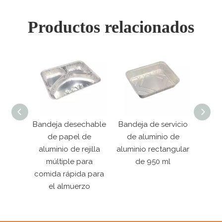
Productos relacionados
ara
Bandeja desechable
Bandeja de servicio
Band
bacoa
de papel de
de aluminio de
de 
io
aluminio de rejilla
aluminio rectangular
al
para
múltiple para
de 950 ml
gran
llevar
comida rápida para
con t
el almuerzo