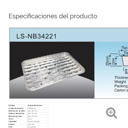
Especificaciones del producto
Detalles
de especificaciones
Código de producto
LS-NB34221
Dimensiones de arriba
342 x 230 mm
Arriba en dimensiones
328 x 216 mm
Dimensiones base
320 x 202 mm
Altura
25 mm
Capacidad
No especificado
Espesor
0.070 mm
Peso
21.0 gramos