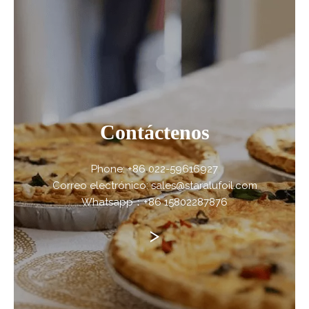
Contáctenos
Phone: +86 022-59616927
Correo electrónico: sales@staralufoil.com
Whatsapp：+86 15802287876
>