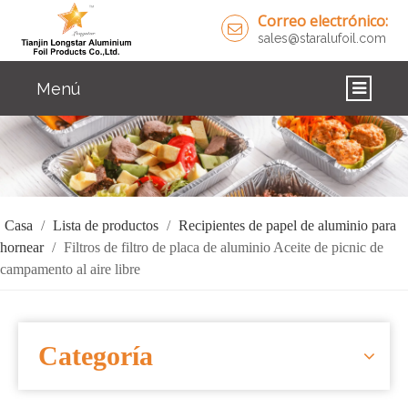
Correo electrónico:
sales@staralufoil.com
Menú
CASA
PRODUCTOS
SOBRE NOSOTROS
Casa
/
Lista de productos
/
Recipientes de papel de aluminio para
hornear
/
Filtros de filtro de placa de aluminio Aceite de picnic de
SOLUCIONES
campamento al aire libre
NOTICIAS
CONTÁCTENOS
Categoría