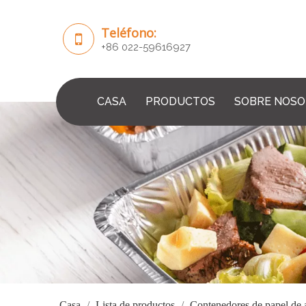
Teléfono:
+86 022-59616927
CASA
PRODUCTOS
SOBRE NOS
Casa
/
Lista de productos
/
Contenedores de papel de 