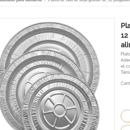
Pl
12
al
Plat
Adec
el c
Tama
Cant