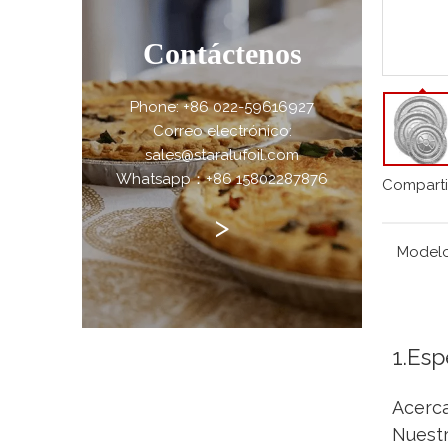
Contáctenos
Phone: +86 022-59616927
Correo electrónico:
sales@staralufoil.com
Whatsapp：+86 15802287876
Comparti
>
Modelo
1.Esp
Acerca
Nuestr