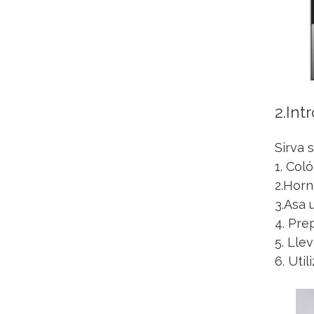
2.Int
Sirva 
1. Col
2.Horn
3.Asa 
4. Pre
5. Lle
6. Uti