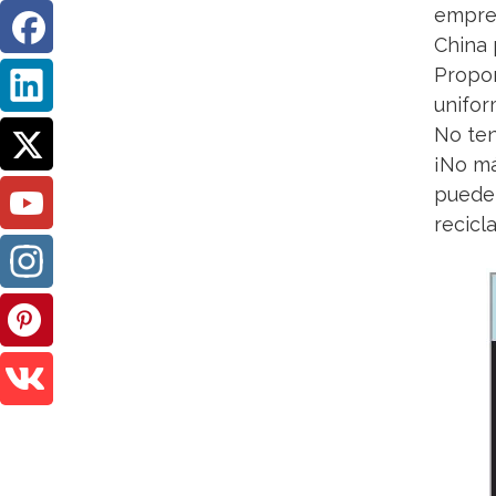
empres
China 
Propor
unifor
No ten
¡No má
pueden
recicl