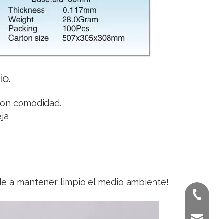
io.
con comodidad.
eja
yude a mantener limpio el medio ambiente!
+ 86-02