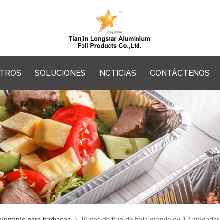
OTROS
SOLUCIONES
NOTICIAS
CONTÁCTENOS
aluminio para barbacoa
/
Platos de flan de hoja grande de 12 pulgadas,