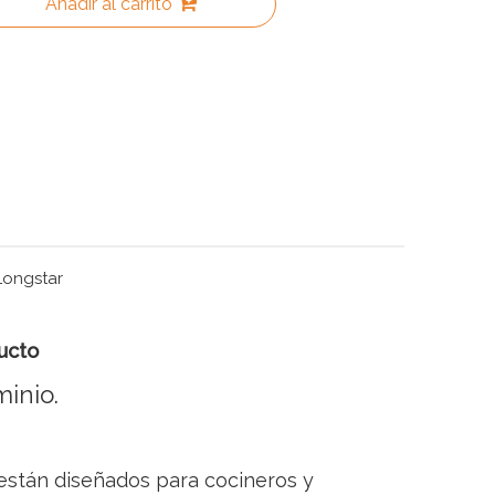
Añadir al carrito
Longstar
ucto
minio.
 están diseñados para cocineros y