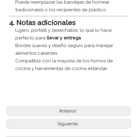
Puede reemplazar las bandejas de hornear
tradicionales o los recipientes de plástico.
4. Notas adicionales
Ligero, portátil y desechable, lo que lo hace
perfecto para
llevar y entrega
.
Bordes suaves y diseño seguro para manejar
alimentos calientes.
Compatible con la mayoría de los hornos de
cocina y herramientas de cocina estándar.
Contenedores de comida de aluminio desechables,
bandejas para hornear de aluminio, bandejas de
aluminio rectangulares, recipientes para llevar,
bandejas de catering, sartenes seguras de horno.
Anterior:
Siguiente: