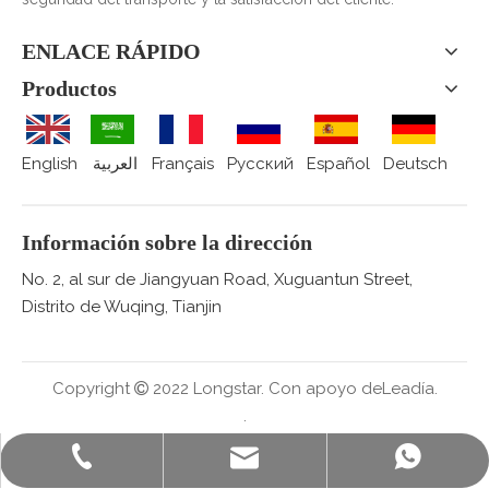
ENLACE RÁPIDO
Productos
English
العربية
Français
Pусский
Español
Deutsch
Información sobre la dirección
No. 2, al sur de Jiangyuan Road, Xuguantun Street,
Distrito de Wuqing, Tianjin
Copyright
2022 Longstar.
Con apoyo de
Leadía.

.
sales@staralufoil.com
+ 86-022-59616927
+86 15802287876