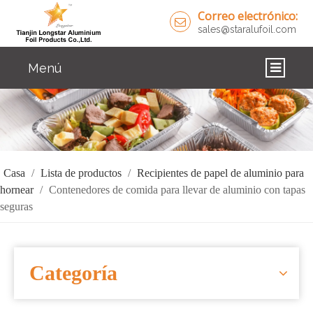
Correo electrónico:
sales@staralufoil.com
Menú
CASA
PRODUCTOS
SOBRE NOSOTROS
Casa
/
Lista de productos
/
Recipientes de papel de aluminio para
hornear
/
Contenedores de comida para llevar de aluminio con tapas
SOLUCIONES
seguras
NOTICIAS
CONTÁCTENOS
Categoría