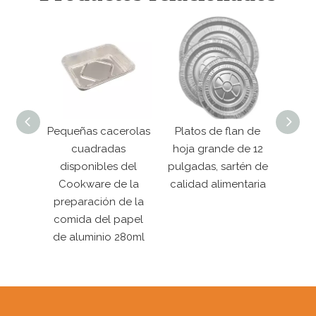
uminio
Pequeñas cacerolas
Platos de flan de
Pl
o de
cuadradas
hoja grande de 12
dispo
e
disponibles del
pulgadas, sartén de
la 
de 1100
Cookware de la
calidad alimentaria
pape
preparación de la
de 
comida del papel
a
de aluminio 280ml