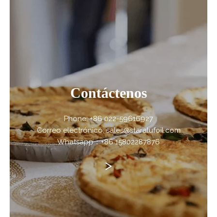
Contáctenos
Phone: +86 022-59616927
Correo electrónico: sales@staralufoil.com
Whatsapp：+86 15802287876
>