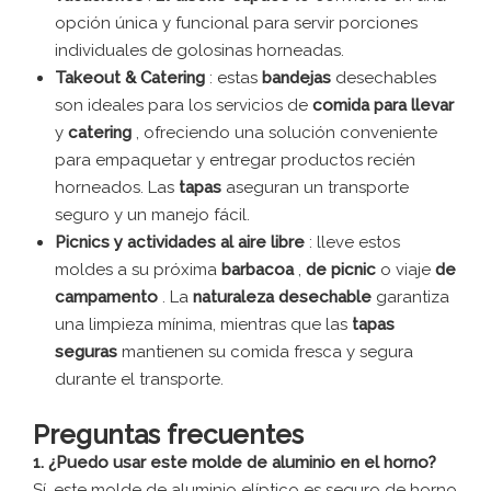
opción única y funcional para servir porciones
individuales de golosinas horneadas.
Takeout & Catering
: estas
bandejas
desechables
son ideales para los servicios de
comida para llevar
y
catering
, ofreciendo una solución conveniente
para empaquetar y entregar productos recién
horneados. Las
tapas
aseguran un transporte
seguro y un manejo fácil.
Picnics y actividades al aire libre
: lleve estos
moldes a su próxima
barbacoa
,
de picnic
o viaje
de
campamento
. La
naturaleza desechable
garantiza
una limpieza mínima, mientras que las
tapas
seguras
mantienen su comida fresca y segura
durante el transporte.
Preguntas frecuentes
1. ¿Puedo usar este molde de aluminio en el horno?
Sí, este molde de aluminio elíptico es seguro de horno