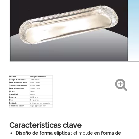
Detalles
de especificaciones
Código de producto
LS-NC28021
Dimensiones de arriba
280 x 80 mm
Arriba en dimensiones
267 x 68 mm
Dimensiones base
254 x 53 mm
Altura
24 mm
Capacidad
300 ml
Espesor
0.092 mm
Peso
8.8 gramos
Embalaje
1000 piezas por paquete
Tamaño de cartón
645 x 340 x 290 mm
Características clave
Diseño de forma elíptica
: el molde
en forma de