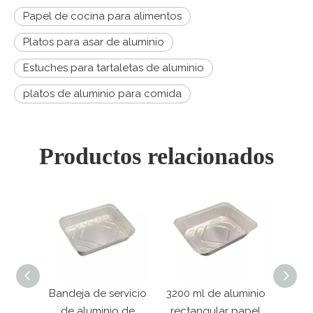
Papel de cocina para alimentos
Platos para asar de aluminio
Estuches para tartaletas de aluminio
platos de aluminio para comida
Productos relacionados
rvicio
3200 ml de aluminio
Bandeja desechable
Mi
o de
rectangular papel
para catering, plato
alumi