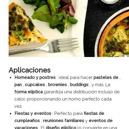
Aplicaciones
Horneado y postres
: ideal para hacer
pasteles de
,
pan
,
cupcakes
,
brownies
,
buddings
, y más. La
forma elíptica
garantiza una distribución incluso de
calor, proporcionando un horno perfecto cada
vez.
Fiestas y eventos
: Perfecto para
fiestas de
cumpleaños
,
reuniones familiares
y
eventos de
vacaciones
. El
diseño elíptico
lo convierte en una