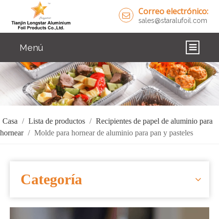
Correo electrónico:
sales@staralufoil.com
Menú
CASA
PRODUCTOS
SOBRE NOSOTROS
Casa
/
Lista de productos
/
Recipientes de papel de aluminio para
hornear
/
Molde para hornear de aluminio para pan y pasteles
SOLUCIONES
NOTICIAS
Categoría
CONTÁCTENOS