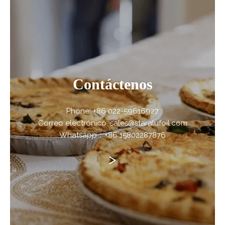
Contáctenos
Phone: +86 022-59616927
Correo electrónico: sales@staralufoil.com
Whatsapp：+86 15802287876
>