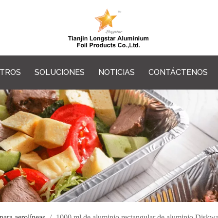
OTROS
SOLUCIONES
NOTICIAS
CONTÁCTENOS
para aerolíneas
/
1000 ml de aluminio rectangular de aluminio Diskw