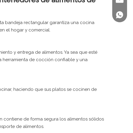
sales@st
+86 158
sta bandeja rectangular garantiza una cocina
en el hogar y comercial.
iento y entrega de alimentos. Ya sea que esté
a herramienta de cocción confiable y una
ocinar, haciendo que sus platos se cocinen de
n contiene de forma segura los alimentos sólidos
ansporte de alimentos.