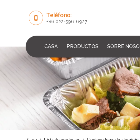
Teléfono:
+86 022-59616927
CASA
PRODUCTOS
SOBRE NOS
Casa
/
Lista de productos
/
Contenedores de aluminio 