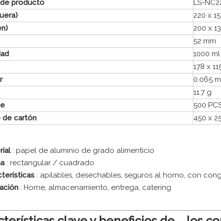
 de producto
LS-NC2
fuera)
220 x 1
en)
200 x 1
52 mm
dad
1000 ml
178 x 1
r
0.065 
11.7 g
je
500 PC
 de cartón
450 x 2
rial
: papel de aluminio de grado alimenticio
ma
: rectangular / cuadrado
cterísticas
: apilables, desechables, seguros al horno, con con
cación
: Horne, almacenamiento, entrega, catering
cterísticas clave y beneficios de los 