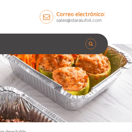
Correo electrónico:
sales@staralufoil.com
are desechable