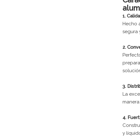
alum
1. Calid
Hecho a
segura 
2. Conv
Perfect
prepara
solució
3. Distr
La exce
manera 
4. Fuer
Constru
y líquid