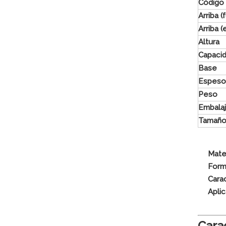
Código
Arriba (
Arriba (
Altura
Capaci
Base
Espeso
Peso
Embala
Tamaño
Mate
For
Cara
Apli
Cara