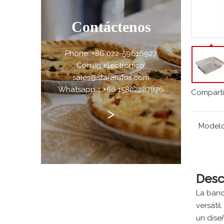
Contáctenos
Phone: +86 022-59616927
Correo electrónico:
sales@staralufoil.com
Whatsapp：+86 15802287876
Comparti
>
Modelo
Desc
La band
versáti
un dise