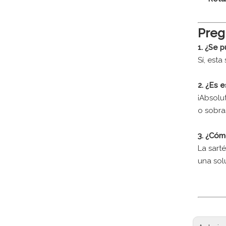
Preg
1. ¿Se 
Sí, est
2. ¿Es 
¡Absolu
o sobra
3. ¿Cóm
La sart
una sol