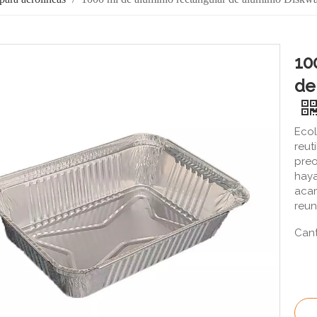
10
de
Ecol
reut
preo
haya
acam
reun
Cant