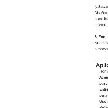
5. Salva
Diseñad
hace id
manera 
6. Eco
Nuestra
almacen
️ Apl
Horn
Alma
porc
Entr
para 
Uso a
Reta