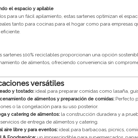
ndo el espacio y apilable
os para un fácil apilamiento, estas sartenes optimizan el espa
eales tanto para cocinas para el hogar como para empresas 
eficiente.
s sartenes 100% reciclables proporcionan una opción sosteni
amiento de alimentos, ofreciendo conveniencia sin compromet
icaciones versátiles
eado y tostado:
ideal para preparar comidas como lasaña, guis
cenamiento de alimentos y preparación de comidas:
Perfecto 
iones o la congelación para su uso posterior.
ega y catering de alimentos:
la construcción duradera y a prue
servicios de entrega de alimentos y catering.
l aire libre y para eventos:
ideal para barbacoas, picnics, comid
il & Foodservice:
un imprescindible para supermercados, panad