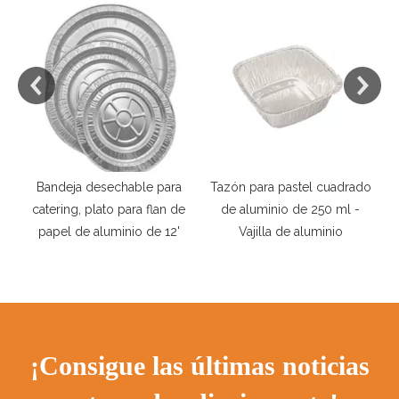
ara
Tazón para pastel cuadrado
Filtros de filtro de placa de
n de
de aluminio de 250 ml -
aluminio Aceite de picnic de
12'
Vajilla de aluminio
campamento al aire libre
¡Consigue las últimas noticias