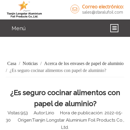
Correo electrónico:
sales@staralufoil.com
Menú
CASA
PRODUCTOS
Casa
/
Noticias
/
Acerca de los envases de papel de aluminio
SOBRE NOSOTROS
/
¿Es seguro cocinar alimentos con papel de aluminio?
SOLUCIONES
¿Es seguro cocinar alimentos con
NOTICIAS
papel de aluminio?
CONTÁCTENOS
Vistas:
953
Autor:Lirio Hora de publicación: 2022-05-
30 Origen:
Tianjin Longstar Aluminium Foil Products Co.,
Ltd.