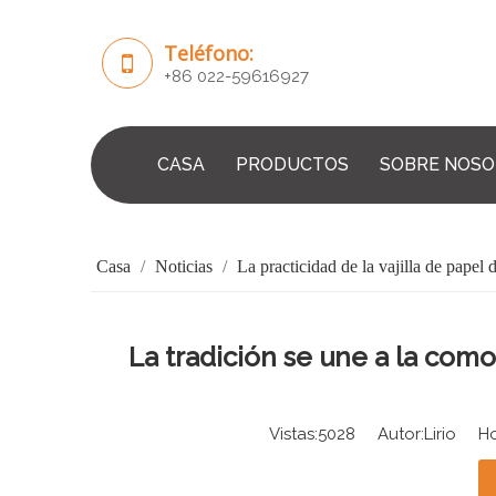
Teléfono:
+86 022-59616927
CASA
PRODUCTOS
SOBRE NOS
Casa
/
Noticias
/
La practicidad de la vajilla de papel 
La tradición se une a la como
Vistas:
5028
Autor:Lirio Hor