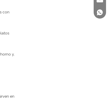
sales@st
os con
+86 158
platos
 horno y,
irven en