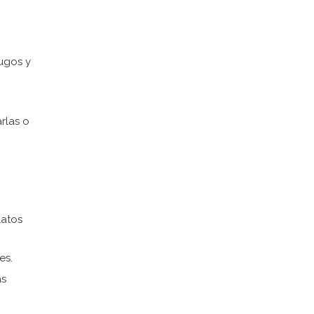
ugos y
rlas o
latos
es.
as