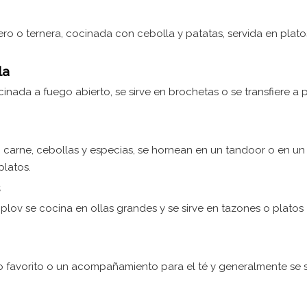
ro o ternera, cocinada con cebolla y patatas, servida en plat
la
inada a fuego abierto, se sirve en brochetas o se transfiere a 
n carne, cebollas y especias, se hornean en un tandoor o en un
platos.
 plov se cocina en ollas grandes y se sirve en tazones o platos
io favorito o un acompañamiento para el té y generalmente se s