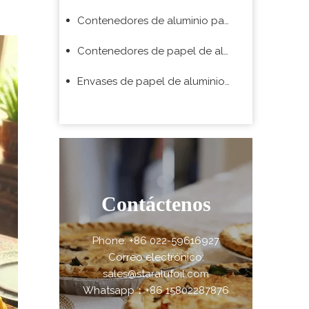
Contenedores de aluminio para aerolíneas
Contenedores de papel de aluminio para barbacoa
Envases de papel de aluminio para supermercado
Contáctenos
Phone: +86 022-59616927
Correo electrónico:
sales@staralufoil.com
Whatsapp：+86 15802287876