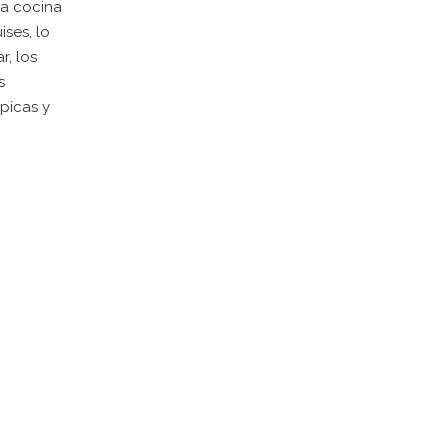
na cocina
ises, lo
r, los
s
ípicas y