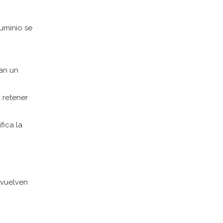
luminio se
ñan un
 retener
fica la
nvuelven