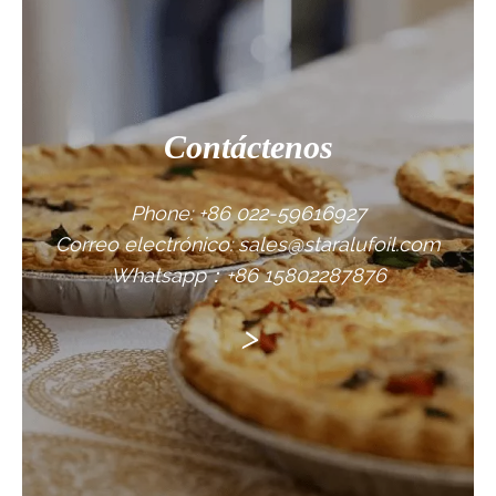
Contáctenos
Phone: +86 022-59616927
Correo electrónico: sales@staralufoil.com
Whatsapp：+86 15802287876
>