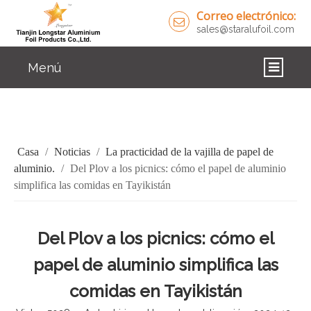
Correo electrónico:
sales@staralufoil.com
Menú
CASA
PRODUCTOS
Casa
/
Noticias
/
La practicidad de la vajilla de papel de
SOBRE NOSOTROS
aluminio.
/
Del Plov a los picnics: cómo el papel de aluminio
simplifica las comidas en Tayikistán
SOLUCIONES
NOTICIAS
Del Plov a los picnics: cómo el
papel de aluminio simplifica las
CONTÁCTENOS
comidas en Tayikistán