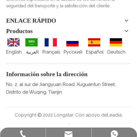
seguridad del transporte y la satisfacción del cliente.
ENLACE RÁPIDO
Productos
English
العربية
Français
Pусский
Español
Deutsch
Información sobre la dirección
No. 2, al sur de Jiangyuan Road, Xuguantun Street,
Distrito de Wuqing, Tianjin
Copyright
2022 Longstar.
Con apoyo de
Leadía.

.
sales@staralufoil.com
+ 86-022-59616927
+86 15802287876