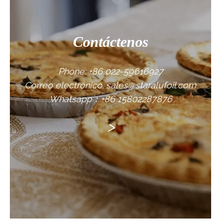
Contáctenos
Phone: +86 022-59616927
Correo electrónico: sales@staralufoil.com
Whatsapp：+86 15802287876
>