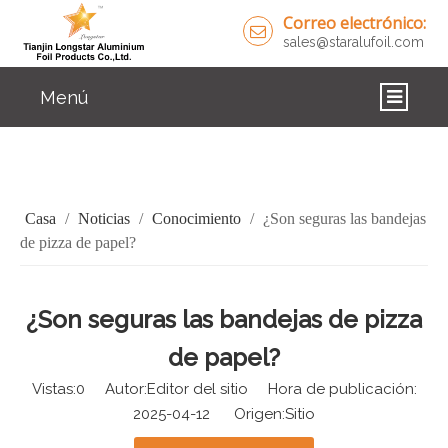
Correo electrónico:
sales@staralufoil.com
Menú
CASA
PRODUCTOS
Casa
/
Noticias
/
Conocimiento
/
¿Son seguras las bandejas
SOBRE NOSOTROS
de pizza de papel?
SOLUCIONES
¿Son seguras las bandejas de pizza
NOTICIAS
de papel?
CONTÁCTENOS
Vistas:
0
Autor:Editor del sitio Hora de publicación:
2025-04-12 Origen:
Sitio