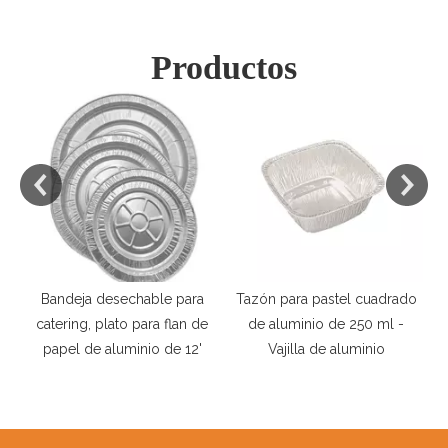
Productos
Tazón para pastel cuadrado
Filtros de filtro de placa de
Va
e
de aluminio de 250 ml -
aluminio Aceite de picnic de
d
Vajilla de aluminio
campamento al aire libre