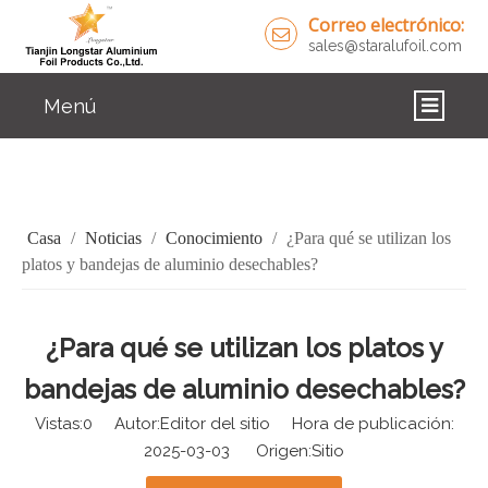
Correo electrónico:
sales@staralufoil.com
Menú
CASA
PRODUCTOS
Casa
/
Noticias
/
Conocimiento
/
¿Para qué se utilizan los
SOBRE NOSOTROS
platos y bandejas de aluminio desechables?
SOLUCIONES
¿Para qué se utilizan los platos y
NOTICIAS
bandejas de aluminio desechables?
CONTÁCTENOS
Vistas:
0
Autor:Editor del sitio Hora de publicación:
2025-03-03 Origen:
Sitio