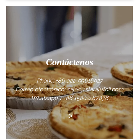
Contáctenos
Phone: +86 022-59616927
Correo electrónico: sales@staralufoil.com
Whatsapp：+86 15802287876
>