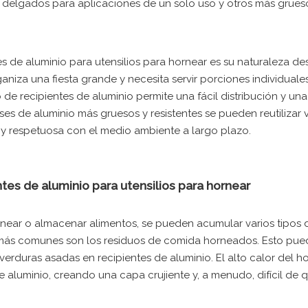
 delgados para aplicaciones de un solo uso y otros más grues
ntes de aluminio para utensilios para hornear es su naturaleza d
aniza una fiesta grande y necesita servir porciones individuale
de recipientes de aluminio permite una fácil distribución y una
es de aluminio más gruesos y resistentes se pueden reutilizar v
 y respetuosa con el medio ambiente a largo plazo.
es de aluminio para utensilios para hornear
rnear o almacenar alimentos, se pueden acumular varios tipos 
 más comunes son los residuos de comida horneados. Esto pued
erduras asadas en recipientes de aluminio. El alto calor del h
 aluminio, creando una capa crujiente y, a menudo, difícil de qu