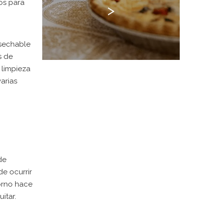
os para
>
esechable
s de
 limpieza
arias
de
e ocurrir
orno hace
itar.