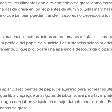
ceite. Los alimentos con alto contenido de grasa, como carne
marcas de grasa en los recipientes de aluminio. Estas manchas
sino que también pueden transferir sabores no deseados si los
a almacenar alimentos ácidos como tomates o frutas cítricas, ex
a superficie del papel de aluminio. Las sustancias ácidas pued
geramente, lo que provocará una apariencia descolorida o opaca
limpiar los recipientes de papel de aluminio para hornear es uti
agua tibia y agregue unas gotas de jabón suave para lavar plat
el agua con jabón y déjelo en remojo durante unos minutos. E
anchas de grasa.