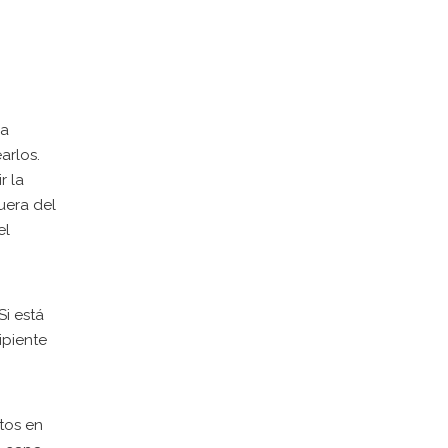
ra
arlos.
r la
uera del
el
Si está
ipiente
tos en