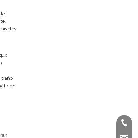
del
te.
 niveles
 que
a
n paño
nato de
+ 86-02
eran