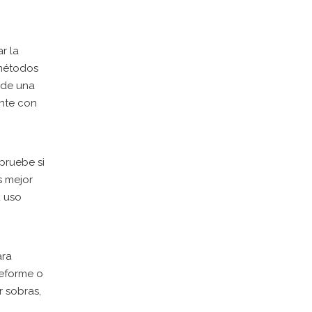
r la
 métodos
 de una
ente con
pruebe si
s mejor
u uso
ara
deforme o
r sobras,