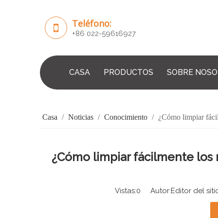
Teléfono:
+86 022-59616927
CASA
PRODUCTOS
SOBRE NOS
Casa
/
Noticias
/
Conocimiento
/
¿Cómo limpiar fácil
¿Cómo limpiar fácilmente los r
Vistas:
0
Autor:Editor del sit