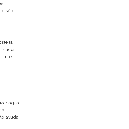
s,
 no sólo
iste la
en hacer
 en el
lizar agua
os.
sto ayuda