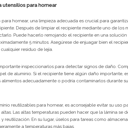
a utensilios para hornear
io para hornear, una limpieza adecuada es crucial para garantiza
cipiente. Después de limpiar el recipiente mediante uno de los
ectarlo. Puede hacerlo remojando el recipiente en una solución
roximadamente 5 minutos. Asegúrese de enjuagar bien el recipi
cualquier residuo de lejía.
 importante inspeccionarlos para detectar signos de daño. Com
el de aluminio. Si el recipiente tiene algún daño importante, e
s alimentos adecuadamente o podría contaminarlos durante s
uminio reutilizables para hornear, es aconsejable evitar su uso p
altas. Las altas temperaturas pueden hacer que la lámina se 
y reutilización. En su lugar, úselos para tareas como almacena
igeramente a temperaturas más bajas.