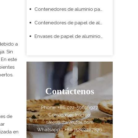
Contenedores de aluminio para aerolíneas
Contenedores de papel de aluminio para barbacoa
Envases de papel de aluminio para supermercado
debido a
a. Sin
 En este
pientes
ertos.
Contáctenos
Phone: +86 022-59616927
Correo electrónico:
tes de
sales@staralufoil.com
tar
Whatsapp：+86 15802287876
lizada en