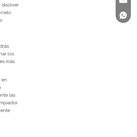
sales@st
 disolver
ocíelo
+86 158
s
odrás
nar los
es más.
 en
n
nte las
limpiador
mente