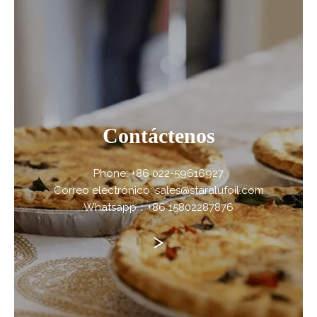
Contáctenos
Phone: +86 022-59616927
Correo electrónico: sales@staralufoil.com
Whatsapp：+86 15802287876
>