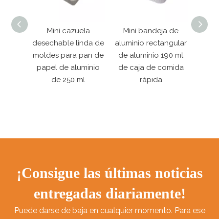
Mini cazuela
Mini bandeja de
1000 ml de
e
desechable linda de
aluminio rectangular
rectangu
moldes para pan de
de aluminio 190 ml
aluminio 
0
papel de aluminio
de caja de comida
desec
de 250 ml
rápida
¡Consigue las últimas noticias
entregadas diariamente!
Puede darse de baja en cualquier momento. Para ese