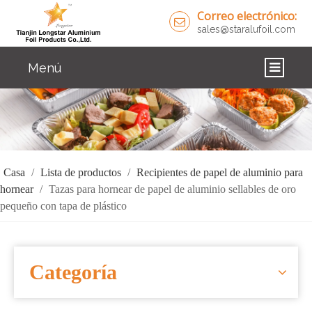
Correo electrónico:
sales@staralufoil.com
Menú
CASA
PRODUCTOS
SOBRE NOSOTROS
Casa
/
Lista de productos
/
Recipientes de papel de aluminio para
hornear
/
Tazas para hornear de papel de aluminio sellables de oro
SOLUCIONES
pequeño con tapa de plástico
NOTICIAS
CONTÁCTENOS
Categoría