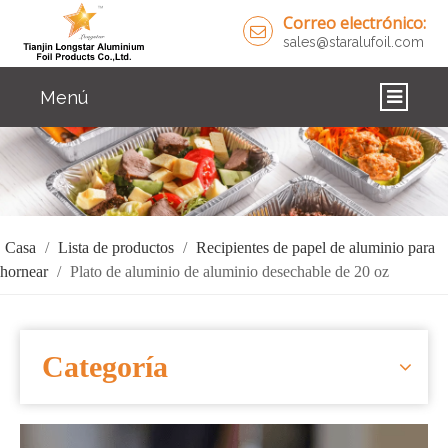
Correo electrónico:
sales@staralufoil.com
Menú
CASA
PRODUCTOS
SOBRE NOSOTROS
Casa
/
Lista de productos
/
Recipientes de papel de aluminio para
hornear
/
Plato de aluminio de aluminio desechable de 20 oz
SOLUCIONES
NOTICIAS
Categoría
CONTÁCTENOS