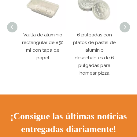
uminio
Vajilla de aluminio
6 pulgadas con
6 p
de 850
rectangular de 850
platos de pastel de
plato
a de
ml con tapa de
aluminio
papel
desechables de 6
dese
pulgadas para
pu
hornear pizza
ho
¡Consigue las últimas noticias
entregadas diariamente!