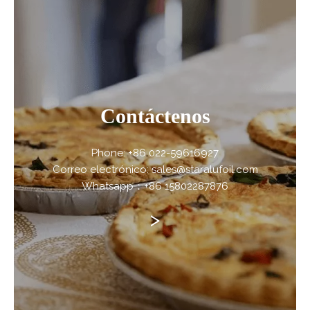
Contáctenos
Phone: +86 022-59616927
Correo electrónico: sales@staralufoil.com
Whatsapp：+86 15802287876
>