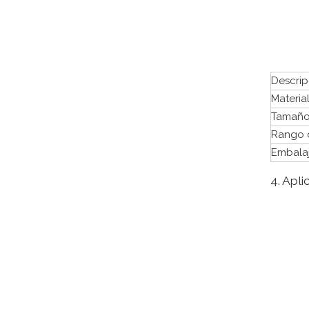
Descrip
Materia
Tamañ
Rango 
Embala
4. Apli