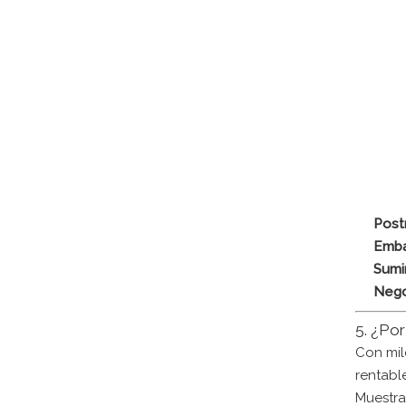
Post
Emba
Sumi
Nego
5. ¿Po
Con mil
rentabl
Muestra