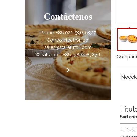
Contáctenos
Phone: +86 022-59616927
Correo electrónico:
sales@staralufoil.com
Whatsapp：+86 15802287876
Comparti
>
Modelo
Títul
Sartene
1. Des