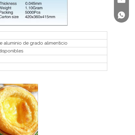
sales@st
+86 158
e aluminio de grado alimenticio
isponibles