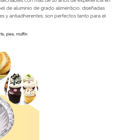
esechables con más de 16 años de experiencia en
el de aluminio de grado alimenticio, diseñadas
bles y antiadherentes, son perfectos tanto para el