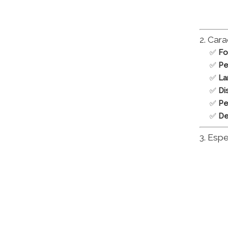
2. Cara
✅
Fo
✅
Pe
✅
La
✅
Di
✅
Pe
✅
De
3. Espe