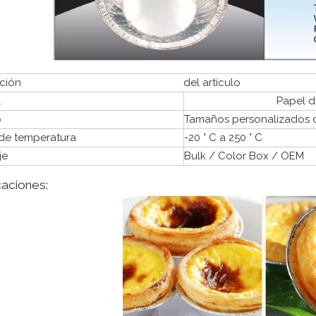
ción
del artículo
l
Papel d
o
Tamaños personalizados d
de temperatura
-20 ° C a 250 ° C
je
Bulk / Color Box / OEM
caciones: