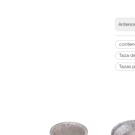
Anterio
conten
Taza de
Tazas p