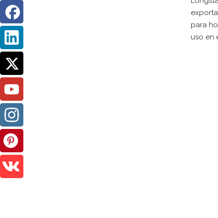
Longsta
exporta
para hor
uso en 