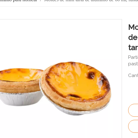
Mo
de
ta
Part
past
Cant