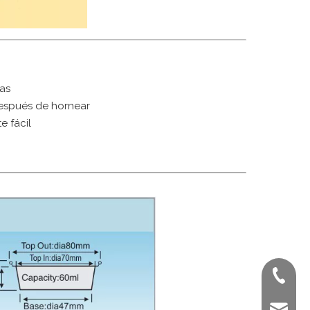
as
espués de hornear
e fácil
+ 86-02