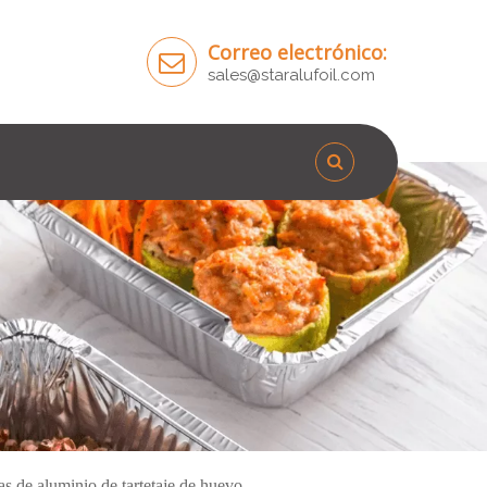
Correo electrónico:
sales@staralufoil.com
as de aluminio de tartetaje de huevo