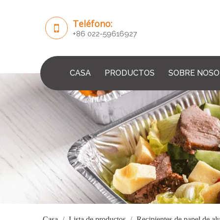
Teléfono:
+86 022-59616927
CASA
PRODUCTOS
SOBRE NOS
Casa
/
Lista de productos
/
Recipientes de papel de al