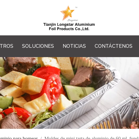
OTROS
SOLUCIONES
NOTICIAS
CONTÁCTENOS
uminio para hornear
/
Moldes de mini tarta de aluminio de 60 ml, fund