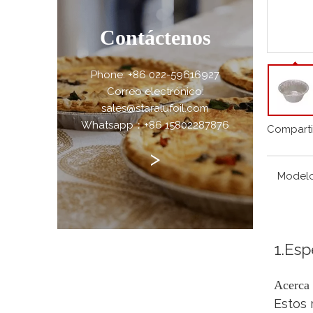
Contáctenos
Phone: +86 022-59616927
Correo electrónico:
sales@staralufoil.com
Whatsapp：+86 15802287876
Comparti
>
Modelo
1.Esp
Acerca 
Estos 