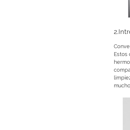
2.Int
Conven
Estos 
hermos
compar
limpie
mucho