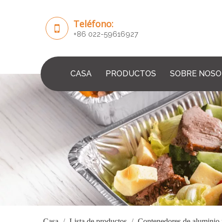
Teléfono:
+86 022-59616927
CASA
PRODUCTOS
SOBRE NOS
Casa
/
Lista de productos
/
Contenedores de aluminio 