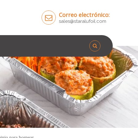
Correo electrónico:
sales@staralufoil.com
inio para hornear