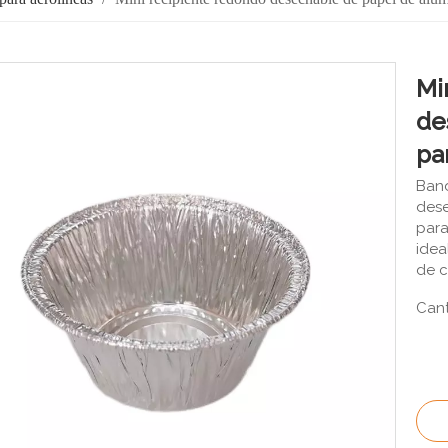
Mi
de
pa
Band
dese
para
idea
de c
Cant