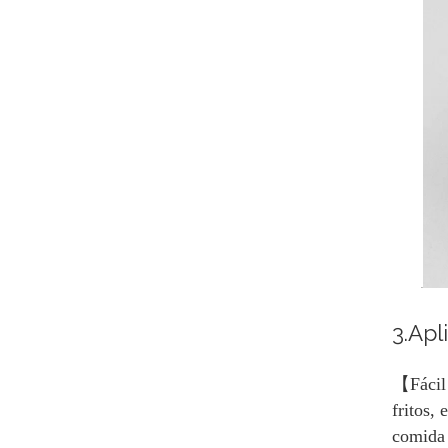
3.Apl
【Fácil 
fritos,
comida 