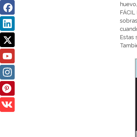
huevo,
FÁCIL 
sobras
cuando
Estas 
Tambié