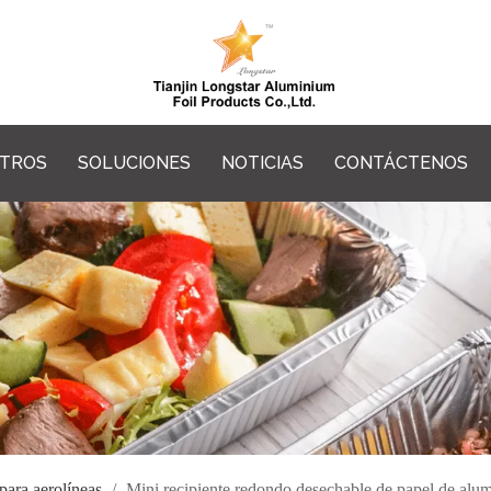
OTROS
SOLUCIONES
NOTICIAS
CONTÁCTENOS
para aerolíneas
/
Mini recipiente redondo desechable de papel de alum