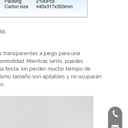
io.
s transparentes a juego para una
 comodidad. Mientras tanto, puedes
 la fiesta, sin perder mucho tiempo de
mismo tamaño son apilables y no ocuparán
o.
+ 86-02