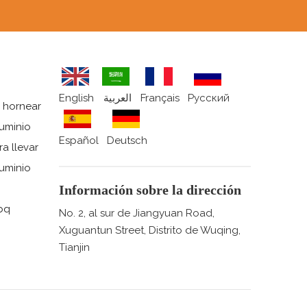
English
العربية
Français
Pусский
 hornear
uminio
Español
Deutsch
a llevar
uminio
Información sobre la dirección
bq
No. 2, al sur de Jiangyuan Road,
Xuguantun Street, Distrito de Wuqing,
Tianjin