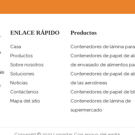
ENLACE RÁPIDO
Productos
>
Casa
Contenedores de lámina para
o
Productos
Contenedores de papel de al
Sobre nosotros
de envasado de alimentos par
io
Soluciones
Contenedores de papel de al
Noticias
de las aerolíneas
e
Contáctenos
Contenedores de papel de b
Mapa del sitio
Contenedores de lámina de
supermercado
Copyright
2022 Longstar.
Con apoyo de
Leadía.
