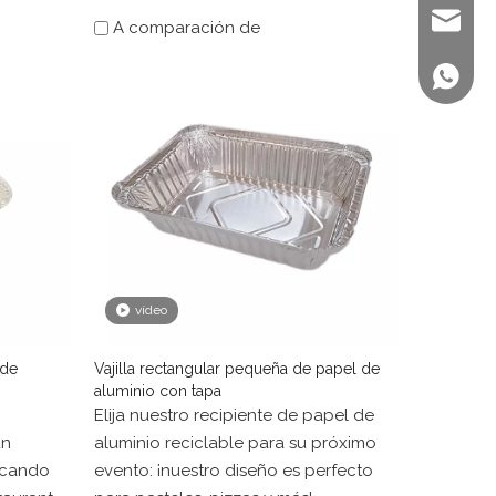
sales@st
A comparación de
+86 158
vídeo
 de
Vajilla rectangular pequeña de papel de
aluminio con tapa
Elija nuestro recipiente de papel de
un
aluminio reciclable para su próximo
acando
evento: ¡nuestro diseño es perfecto