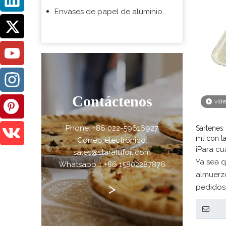
Envases de papel de aluminio para supermercado
Contáctenos
víd
Phone: +86 022-59616927
Sartenes
ml con t
Correo electrónico:
¡Para cu
sales@staralufoil.com
Ya sea 
Whatsapp：+86 15802287876
almuerz
>
pedidos 
o que e
camione
sartene