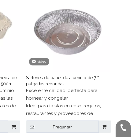
vídeo
 media de
Sartenes de papel de aluminio de 7 ''
o 500ml
pulgadas redondas
luminio
Excelente calidad, perfecta para
as las
hornear y congelar.
ales de
Ideal para fiestas en casa, regalos,
restaurantes y proveedores de
servicios de alimentos profesionales.
Preguntar
+ 86-02