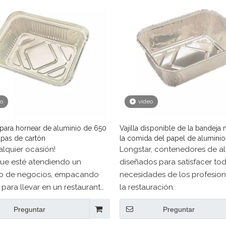
eo
vídeo
 para hornear de aluminio de 650
Vajilla disponible de la bandeja
apas de cartón
la comida del papel de alumini
alquier ocasión!
Longstar, contenedores de a
que esté atendiendo un
diseñados para satisfacer tod
o de negocios, empacando
necesidades de los profesion
para llevar en un restaurante
la restauración.
jecute un negocio de
Preguntar
Preguntar
s de comida, nuestras
s de aluminio duraderos con