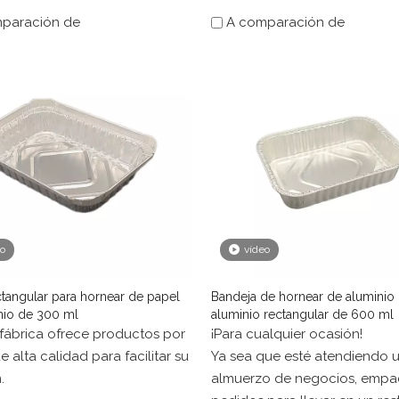
cen el trabajo.
paración de
A comparación de
s contenedores desechables
as también son excelentes
entos a pequeña escala como
acoa en el patio trasero, la
ción de comidas diarias en
ncluso el almuerzo para
en la oficina.
 contenedores para llevar
as en una variedad de formas
s para satisfacer sus
eo
vídeo
des específicas.
ectangular para hornear de papel
Bandeja de hornear de aluminio
nio de 300 ml
aluminio rectangular de 600 ml
fábrica ofrece productos por
¡Para cualquier ocasión!
e alta calidad para facilitar su
Ya sea que esté atendiendo 
.
almuerzo de negocios, emp