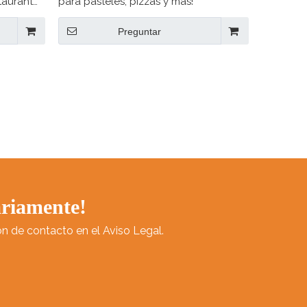
taurante
para pasteles, pizzas y más!
Preguntar
s
ros con
ariamente!
n de contacto en el Aviso Legal.