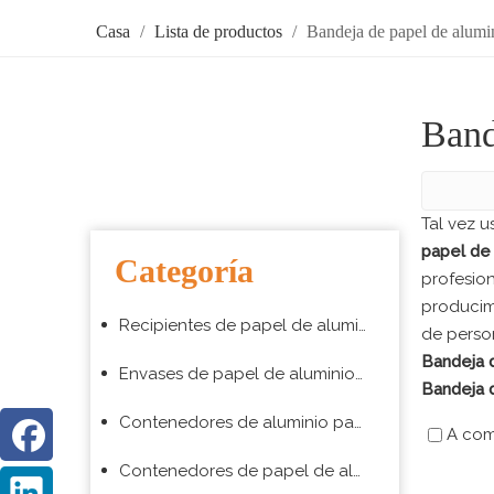
Casa
/
Lista de productos
/
Bandeja de papel de alumi
Band
Tal vez 
papel de
Categoría
profesio
producimo
Recipientes de papel de aluminio para hornear
de person
Bandeja 
Envases de papel de aluminio para envasado de alimentos para llevar
Bandeja 
Contenedores de aluminio para aerolíneas
A com
Contenedores de papel de aluminio para barbacoa