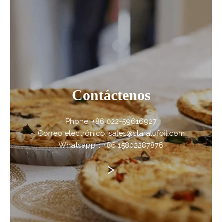
Contáctenos
Phone: +86 022-59616927
Correo electrónico: sales@staralufoil.com
Whatsapp：+86 15802287876
>