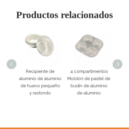
Productos relacionados
teo
Recipiente de
4 compartimentos
Plato
de
aluminio de aluminio
Moldón de pastel de
hoja
ium de
de huevo pequeño
budín de aluminio
pulg
segura
y redondo
de aluminio
par
tos