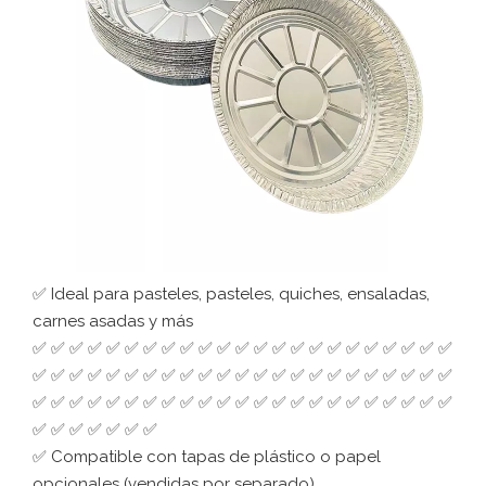
✅ Ideal para pasteles, pasteles, quiches, ensaladas,
carnes asadas y más
✅ ✅ ✅ ✅ ✅ ✅ ✅ ✅ ✅ ✅ ✅ ✅ ✅ ✅ ✅ ✅ ✅ ✅ ✅ ✅ ✅ ✅ ✅
✅ ✅ ✅ ✅ ✅ ✅ ✅ ✅ ✅ ✅ ✅ ✅ ✅ ✅ ✅ ✅ ✅ ✅ ✅ ✅ ✅ ✅ ✅
✅ ✅ ✅ ✅ ✅ ✅ ✅ ✅ ✅ ✅ ✅ ✅ ✅ ✅ ✅ ✅ ✅ ✅ ✅ ✅ ✅ ✅ ✅
✅ ✅ ✅ ✅ ✅ ✅ ✅
✅ Compatible con tapas de plástico o papel
opcionales (vendidas por separado)