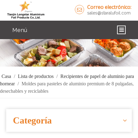
Correo electrónico:
sales@staralufoil.com
Menú
CASA
PRODUCTOS
SOBRE NOSOTROS
Casa
/
Lista de productos
/
Recipientes de papel de aluminio para
hornear
/
Moldes para pasteles de aluminio premium de 8 pulgadas,
SOLUCIONES
desechables y reciclables
NOTICIAS
CONTÁCTENOS
Categoría