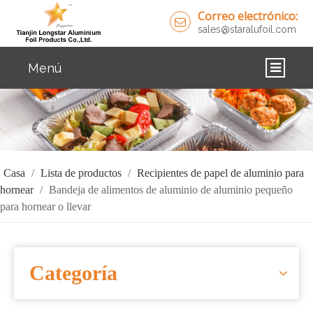
Correo electrónico:
sales@staralufoil.com
Menú
CASA
PRODUCTOS
SOBRE NOSOTROS
Casa
/
Lista de productos
/
Recipientes de papel de aluminio para
hornear
/
Bandeja de alimentos de aluminio de aluminio pequeño
SOLUCIONES
para hornear o llevar
NOTICIAS
CONTÁCTENOS
Categoría