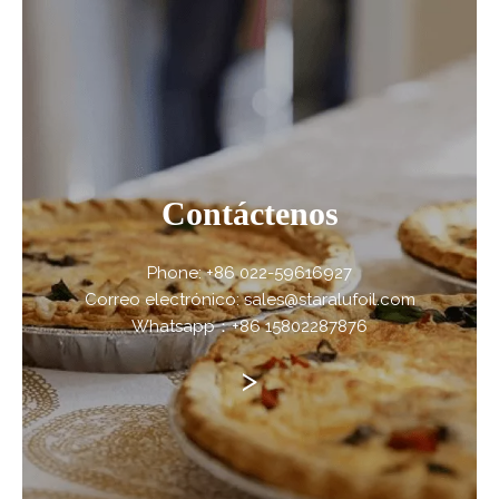
Contáctenos
Phone: +86 022-59616927
Correo electrónico: sales@staralufoil.com
Whatsapp：+86 15802287876
>