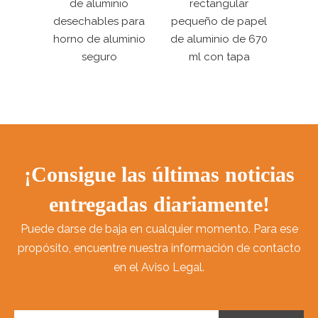
o de
de aluminio
rectangular
muffi
ngular
desechables para
pequeño de papel
pape
l
horno de aluminio
de aluminio de 670
recta
seguro
ml con tapa
¡Consigue las últimas noticias
entregadas diariamente!
Puede darse de baja en cualquier momento. Para ese
propósito, encuentre nuestra información de contacto
en el Aviso Legal.